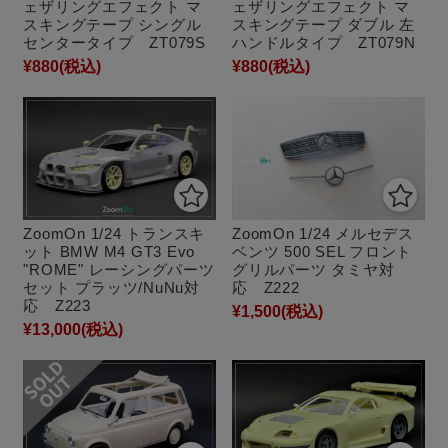
ェザリングエフェクト マ
ェザリングエフェクト マ
スキングテープ シングル
スキングテープ ダブル 左
センタータイプ ZT079S
ハンドルタイプ ZT079N
¥880
(税込)
¥880
(税込)
ZoomOn 1/24 トランスキ
ZoomOn 1/24 メルセデス
ット BMW M4 GT3 Evo
ベンツ 500 SEL フロント
"ROME" レーシングパーツ
グリルパーツ タミヤ対
セット プラッツ/NuNu対
応 Z222
応 Z223
¥1,500
(税込)
¥13,000
(税込)