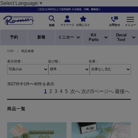
Select Language
▼
ご注文11,000円以上で送料無料 ※北海道、沖縄、離島除く
お問合せ
マイページ
お気に入り
メニュー
検索
Kit
Decal
予約
新着
ミニカー
Parts
Tool
TOP
商品検索
表示切替：
並び順：
在庫：
3027件中1件〜40件を表示
1
2
3
4
5
次へ
次の5ページへ
最後へ
商品一覧