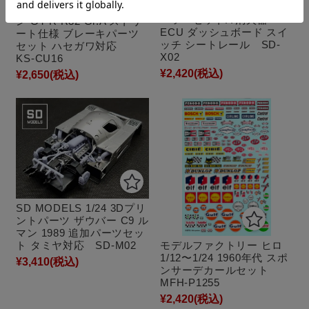
ントパーツ レーシングパ
1/24 ニッサン スカイライ
ーツ セットA 消火器
ン GT-R R32 Gr.A ストリ
ECU ダッシュボード スイ
ート仕様 ブレーキパーツ
ッチ シートレール SD-
セット ハセガワ対応
X02
KS-CU16
¥2,420
(税込)
¥2,650
(税込)
SD MODELS 1/24 3Dプリ
ントパーツ ザウバー C9 ル
マン 1989 追加パーツセッ
ト タミヤ対応 SD-M02
モデルファクトリー ヒロ
1/12〜1/24 1960年代 スポ
¥3,410
(税込)
ンサーデカールセット
MFH-P1255
¥2,420
(税込)