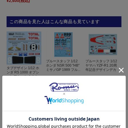
¥2,600
(税込)
この商品を見た人はこんな商品も見ています
ブルースタッフ 1/12
ブルースタッフ 1/12
ホンダ NSR 500 "HB"
ヤマハ YZF-R1 20周
タブデザイン 1/12 ホ
ミサノGP 1989 フル...
年記念デザインデカ
ンダ RS 1000 オプシ
ー...
ョンデカール タミヤ...
¥1,100
(税込)
¥3,600
(税込)
¥1,800
(税込)
ブルースタッフ 1/12
ブルースタッフ 1/12
ヤマハ YZF-R1 60周
ヤマハ YZF R1M スピ