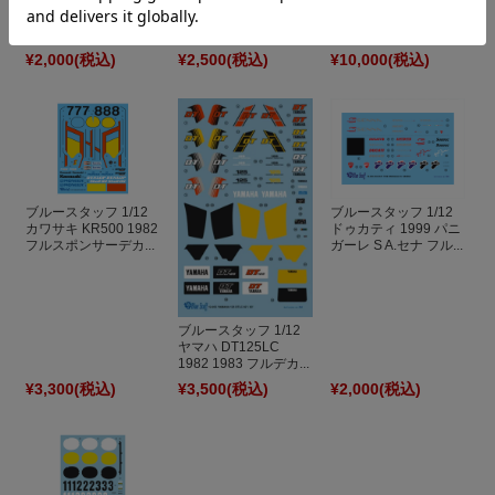
トップスタジオ 1/12
年記念デザインデカ
リット オブ B.シー
ヤマハ FZR-750 ディ
ー...
ン...
ティールアップセッ...
¥2,000
(税込)
¥2,500
(税込)
¥10,000
(税込)
ブルースタッフ 1/12
ブルースタッフ 1/12
カワサキ KR500 1982
ドゥカティ 1999 パニ
フルスポンサーデカ...
ガーレ S A.セナ フル...
ブルースタッフ 1/12
ヤマハ DT125LC
1982 1983 フルデカ...
¥3,300
(税込)
¥3,500
(税込)
¥2,000
(税込)