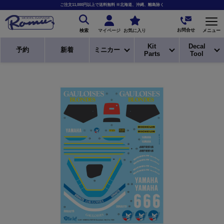
ご注文11,000円以上で送料無料 ※北海道、沖縄、離島除く
お問合せ
マイページ
お気に入り
メニュー
検索
Kit
Decal
予約
新着
ミニカー
Parts
Tool