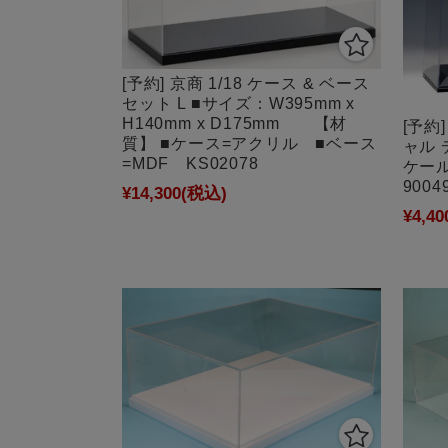
[予約] 京商 1/18 ケース & ベース
セット L ■サイズ：W395mm x
H140mm x D175mm 【材
[予約
質】 ■ケース=アクリル ■ベース
ャル 
=MDF KS02078
ケール
9004
¥14,300
(税込)
¥4,40