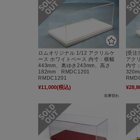
ロムオリジナル 1/12 アクリルケ
[受注
ース ホワイトベース 内寸：横幅
アク
443mm、奥ゆき243mm、高さ
内寸：
182mm RMDC1201
320
RMDC1201
RMDC
¥11,000
(税込)
¥28,8
在庫切れ