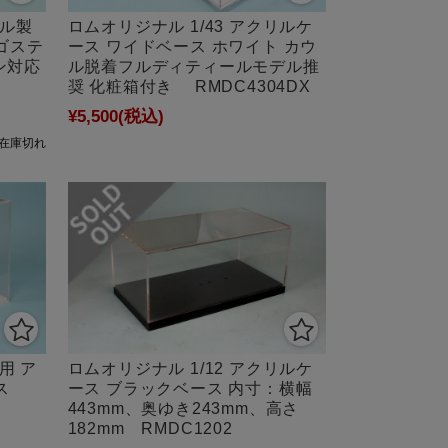
リル製
ロムオリジナル 1/43 アクリルケ
ゴステ
ース ワイドベース ホワイト カウ
ョン対応
ル脱着フルディティールモデル推
奨 化粧箱付き RMDC4304DX
¥5,500
(税込)
在庫切れ
用 ア
ロムオリジナル 1/12 アクリルケ
ス
ース ブラックベース 内寸：横幅
443mm、奥ゆき243mm、高さ
182mm RMDC1202