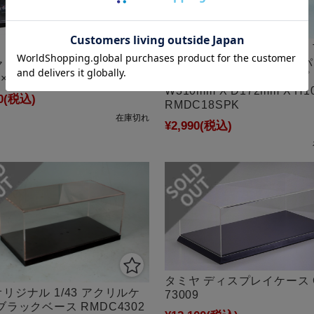
ロムオリジナル スパーク & 
1/18対応 アクリル製 アッ
 ディスプレイケースP (内
バーケース スモールタイプ
×130×90mm) 73020
W310mm X D172mm X H1
0
(税込)
RMDC18SPK
在庫切れ
¥2,990
(税込)
タミヤ ディスプレイケース 
リジナル 1/43 アクリルケ
73009
ブラックベース RMDC4302