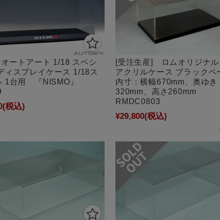
] オートアート 1/18 スペシ
[受注生産] ロムオリジナル 
ディスプレイケース 1/18ス
アクリルケース ブラックベ
 1台用 『NISMO』
内寸：横幅670mm、奥ゆき
9
320mm、高さ260mm
RMDC0803
0
(税込)
¥29,800
(税込)