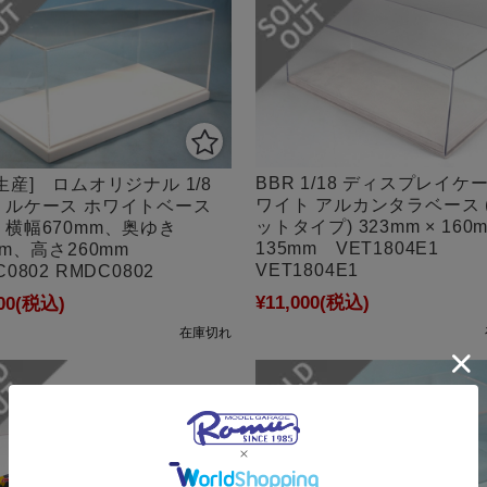
BBR 1/18 ディスプレイケ
生産] ロムオリジナル 1/8
ワイト アルカンタラベース 
リルケース ホワイトベース
ットタイプ) 323mm × 160m
横幅670mm、奥ゆき
135mm VET1804E1
mm、高さ260mm
VET1804E1
0802 RMDC0802
¥11,000
(税込)
00
(税込)
在庫切れ