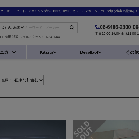
ーク、オートアート、ミニチャンプス、BBR、CMC、キット、デカール、パーツ類も豊富に品揃え！
06-6486-2800
06
平日12:00-19:00 土祝11:0
F1
角田 裕毅
フェルスタッペン
1/24
1/64
ニカー
Kit
Parts
Decal
Tool
その他
在庫：