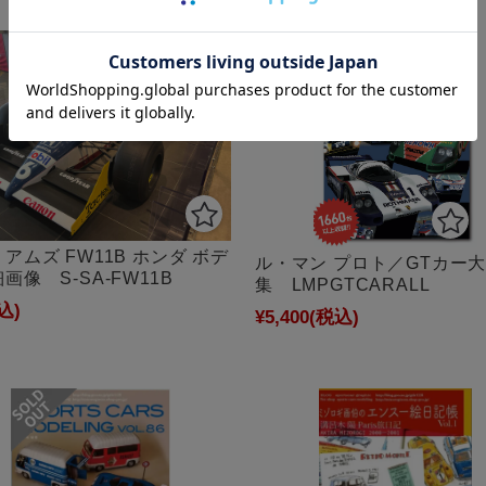
在庫切れ
アムズ FW11B ホンダ ボデ
ル・マン プロト／GTカー
画像 S-SA-FW11B
集 LMPGTCARALL
込)
¥5,400
(税込)