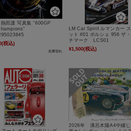
] 熱田護 写真集 "600GP
LM Car Spirit ルマンカー
Champions"
ット #01 ポルシェ 956 ザ
295023845
チマーク LCS01
0
(税込)
¥1,500
(税込)
在庫切れ
2026年 溝呂木陽A4中綴
ルアート オートモデリング