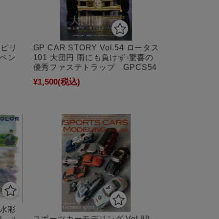
GP CAR STORY Vol.54 ロータス
 スピリ
101 大団円 雨にも負けず-驚喜の
・ベン
優秀ファステトラップ GPCS54
¥1,500
(税込)
じ水彩
スポーツカーモデリング Vol.89