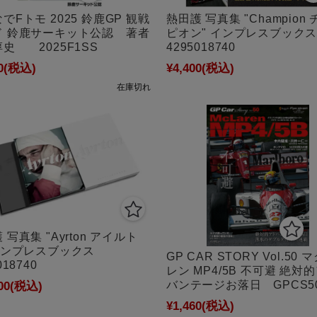
でFトモ 2025 鈴鹿GP 観戦
熱田護 写真集 "Champion
ド 鈴鹿サーキット公認 著者
ピオン" インプレスブッ
史 2025F1SS
4295018740
0
(税込)
¥4,400
(税込)
在庫切れ
 写真集 "Ayrton アイルト
 インプレスブックス
GP CAR STORY Vol.50
018740
レン MP4/5B 不可避 絶対
バンテージお落日 GPCS5
00
(税込)
¥1,460
(税込)