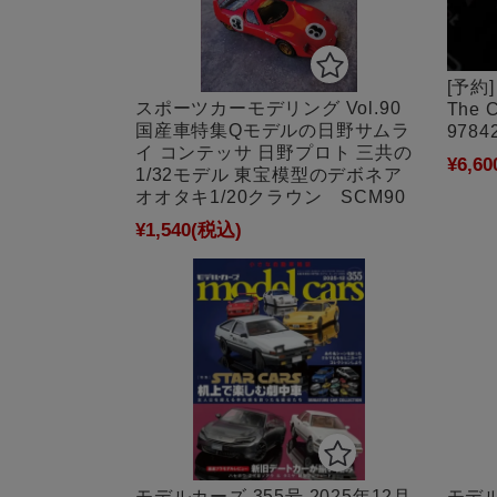
[予約
スポーツカーモデリング Vol.90
The 
国産車特集Qモデルの日野サムラ
9784
イ コンテッサ 日野プロト 三共の
¥6,60
1/32モデル 東宝模型のデボネア
オオタキ1/20クラウン SCM90
¥1,540
(税込)
モデルカーズ 355号 2025年12月
モデ