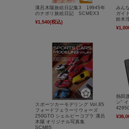
溝呂木陽旅絵日記集3 19945年
みんな
のナポリ旅絵日記 SCMEX3
ガイ
鈴木淳
¥1,540
(税込)
¥1,00
熱田護
ン"
スポーツカーモデリング Vol.85
4295
フォードフェラーリウォーズ
250GTO シェルビーコブラ 溝呂
¥36,0
木陽 オリジナル写真集
SCM85