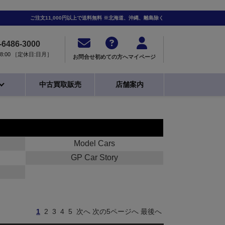
ご注文11,000円以上で送料無料 ※北海道、沖縄、離島除く
-6486-3000
0-18:00 ［定休日:日月］
お問合せ
初めての方へ
マイページ
中古買取販売
店舗案内
Model Cars
GP Car Story
1
2
3
4
5
次へ
次の5ページへ
最後へ