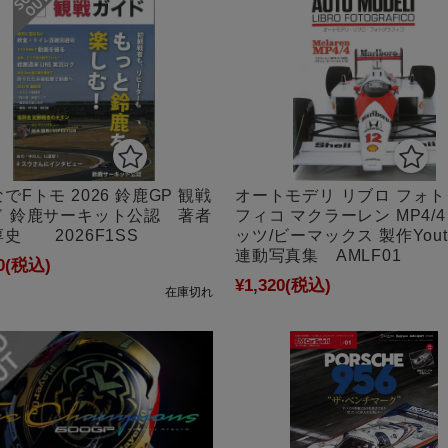
でFトモ 2026 鈴鹿GP 観戦
オートモデリ リブロ フォ
ド 鈴鹿サーキット公認 著者
フィコ マクラーレン MP4/4
史 2026F1SS
ッツ/ビーマックス 製作Yout
連動写真集 AMLF01
0
(税込)
¥1,320
(税込)
在庫切れ