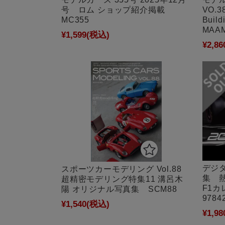
号 ロム ショップ紹介掲載
VO.38
MC355
Buil
MAA
¥1,599
(税込)
¥2,86
デジ
スポーツカーモデリング Vol.88
集 熱
超精密モデリング特集11 溝呂木
F1カ
陽 オリジナル写真集 SCM88
9784
¥1,540
(税込)
¥1,98