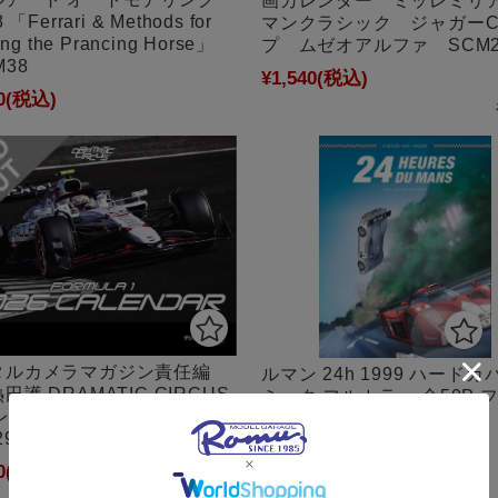
画カレンダー ミッレミリ
 「Ferrari & Methods for
マンクラシック ジャガー
ding the Prancing Horse」
プ ムゼオアルファ SCM2
M38
¥1,540
(税込)
0
(税込)
タルカメラマガジン責任編
ルマン 24h 1999 ハードカ
田護 DRAMATIC CIRCUS
ミック フルカラー 全50P 
レンダー 2026
ス語 LM1999
295022503
¥5,000
(税込)
0
(税込)