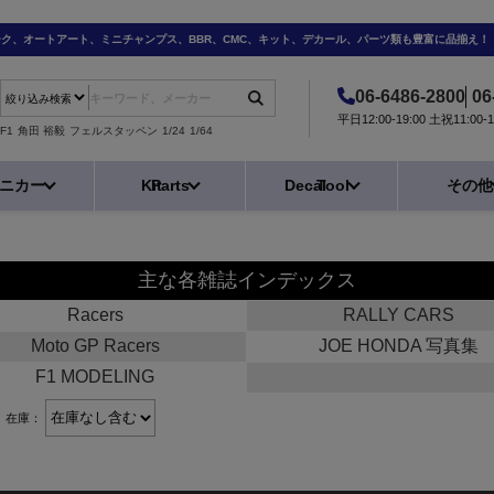
ーク、オートアート、ミニチャンプス、BBR、CMC、キット、デカール、パーツ類も豊富に品揃え！
06-6486-2800
06
平日12:00-19:00 土祝11:0
F1
角田 裕毅
フェルスタッペン
1/24
1/64
ニカー
Kit
Parts
Decal
Tool
その他
主な各雑誌インデックス
Racers
RALLY CARS
Moto GP Racers
JOE HONDA 写真集
F1 MODELING
在庫：