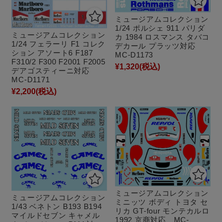
ミュージアムコレクション
1/24 ポルシェ 911 パリダ
ミュージアムコレクション
カ 1984 ロスマンス タバコ
1/24 フェラーリ F1 コレク
デカール プラッツ対応
ション アソート6 F187
MC-D1173
F310/2 F300 F2001 F2005
¥1,320
(税込)
デアゴスティーニ対応
MC-D1171
¥2,200
(税込)
ミュージアムコレクション
ミュージアムコレクション
ミニッツ ボディ トヨタ セ
1/43 ベネトン B193 B194
リカ GT-four モンテカルロ
マイルドセブン キャメル
1992 京商対応 MC-