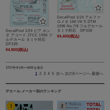
DecalPool 1/24 アルファ
ロメオ 166 V6 Ti DTM
1996 No.7/8 フルデカール
タミヤ対応 DP338
DecalPool 1/24 ピア ホン
ダ アコード JTCC 1996 フ
¥4,400
(税込)
ルデカール タミヤ対応
DP339
¥4,900
(税込)
3757件中1件〜40件を表示
1
2
3
4
5
次へ
次の5ページへ
最後へ
デカール-メーカー別のランキング