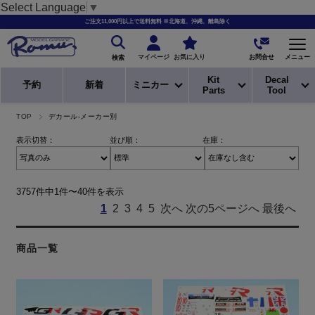
Select Language
▼
ご注文11,000円以上で送料無料 ※北海道、沖縄、離島除く
お問合せ
マイページ
お気に入り
メニュー
検索
Kit
Decal
予約
新着
ミニカー
Parts
Tool
TOP
デカール-メーカー別
表示切替：
並び順：
在庫：
3757件中1件〜40件を表示
1
2
3
4
5
次へ
次の5ページへ
最後へ
商品一覧