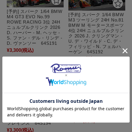
[予約] スパーク 1/64 BMW
[予約] スパーク 1/64 BMW
M4 GT3 EVO No.99
M3 ツーリング 24H No.81
ROWE RACING 3位 24H
BMW M モータースポーツ
ニュルブルクリンク 2026
4位 24H ニュルブルクリン
D. ハーパー - M. ヘッセ -
ク 2026 J. クリングマン -
S. ファン・デル・リンデ -
U. デ・ワイルド - C. デ・
D. ヴァンソー 64S191
フィリッピ - N. フェルハ
¥3,300
(税込)
ーゲン 64S192
¥3,300
(税込)
[予約] スパーク 1/64 BMW
M4 GT3 EVO No.77
[予約] スパーク 1/64 BMW
Schubert Motorsport 8位
M3 ツーリング GT3 NLS
24H ニュルブルクリンク
ニュルブルクリンク
2026 M. ウィットマン - P.
64S253
エング - C. ウェルツ - R.
¥3,300
(税込)
フレインス 64S194
¥3,300
(税込)