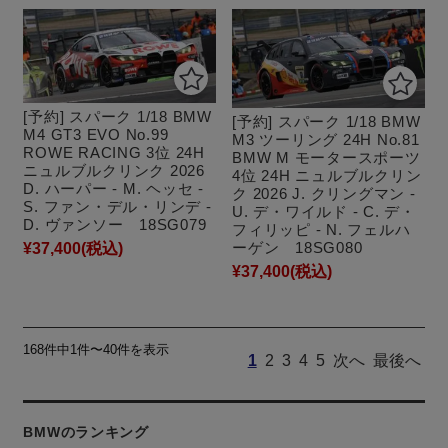
[予約] スパーク 1/18 BMW
[予約] スパーク 1/18 BMW
M4 GT3 EVO No.99
M3 ツーリング 24H No.81
ROWE RACING 3位 24H
BMW M モータースポーツ
ニュルブルクリンク 2026
4位 24H ニュルブルクリン
D. ハーパー - M. ヘッセ -
ク 2026 J. クリングマン -
S. ファン・デル・リンデ -
U. デ・ワイルド - C. デ・
D. ヴァンソー 18SG079
フィリッピ - N. フェルハ
ーゲン 18SG080
¥37,400
(税込)
¥37,400
(税込)
168件中1件〜40件を表示
1
2
3
4
5
次へ
最後へ
BMWのランキング