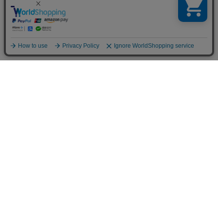
ご利用案内
お支払いについて
◆銀行振込・・・先払い
三菱東京UFJ銀行 堂島支店 3604524（普通）
名義：ユ）モデルガレージロム
振り込み手数料はお客様ご負担となります。
◆ゆうちょ銀行振込・・・先払い
•店名でのお支払い
四一八（418）支店 番号：5008801（普通）
•記号番号でのお支払い
記号：14140 番号：50088011（普通）