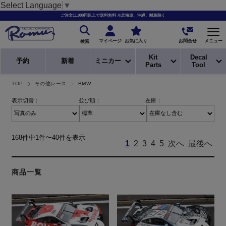
Select Language
▼
ご注文11,000円以上で送料無料 ※北海道、沖縄、離島除く
お問合せ
マイページ
お気に入り
メニュー
検索
Kit
Decal
予約
新着
ミニカー
Parts
Tool
TOP
その他レース
BMW
表示切替：
並び順：
在庫：
168件中1件〜40件を表示
1
2
3
4
5
次へ
最後へ
商品一覧