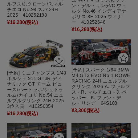
ルフス/J.クローン/R.マル
ン・デル・リンデ/C.ウェ
チエロ No.98 スパ 24H
ルツ No.46 インディアナ
2025 410252198
ポリス 8H 2025 ウィナ
ー 410252646
¥16,280
(税込)
¥16,280
(税込)
[予約] スパーク 1/64 BMW
[予約] ミニチャンプス 1/43
M4 GT3 EVO No.1 ROWE
ポルシェ 911 GT3R ディ
RACING 24H ニュルブル
ナミック GT チーム ビュ
クリンク 2026 A. ファルフ
ース/ハートッホ/シュトゥ
ス - R. マルチエロ - J. ペ
ルム/カイロリ No.54 ニュ
ッパー - K. ファン・デ
ルブルクリンク 24H 2025
ル・リンデ 64S189
3位入賞 410256954
¥3,300
(税込)
¥16,280
(税込)