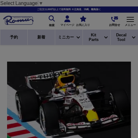
Select Language
▼
ご注文11,000円以上で送料無料 ※北海道、沖縄、離島除く
お問合せ
マイページ
お気に入り
メニュー
検索
Kit
Decal
予約
新着
ミニカー
Parts
Tool