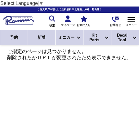
Select Language
▼
ご注文11,000円以上で送料無料 ※北海道、沖縄、離島除く
お問合せ
マイページ
お気に入り
メニュー
検索
Kit
Decal
予約
新着
ミニカー
Parts
Tool
ご指定のページは見つかりません。
削除されたかＵＲＬが変更されたため表示できません。