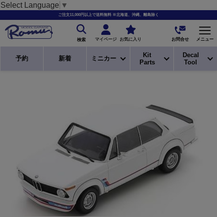
Select Language
▼
ご注文11,000円以上で送料無料 ※北海道、沖縄、離島除く
お問合せ
マイページ
お気に入り
メニュー
検索
Kit
Decal
予約
新着
ミニカー
Parts
Tool