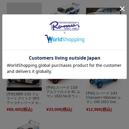
[予約] スパーク 1/43
[予約] ミニチャンプス
BMW 320i ターボ
1/18 BMW M3 E30
IMSA デイトナ フィ...
1987 ホワイト 180...
[予約] ミニチャンプス
1/18 ポルシェ タイカ
ン ターボ GT 2024 ...
¥50,600
(税込)
¥12,980
(税込)
¥32,780
(税込)
[予約] スパーク 1/18
アルファロメオ 8C ル
[予約] スパーク 1/43
[予約] BBR 1/18 フェ
マン 1932 No.8 ウィ...
Chenard<>Walcker ル
ラーリ デイトナ SP3
マン 24h 1923 2nd ...
アイコナシリーズ ホ...
¥68,400
(税込)
¥33,000
(税込)
¥12,980
(税込)