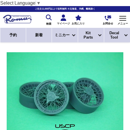
Select Language
▼
ご注文11,000円以上で送料無料 ※北海道、沖縄、離島除く
お問合せ
マイページ
お気に入り
メニュー
検索
Kit
Decal
予約
新着
ミニカー
Parts
Tool