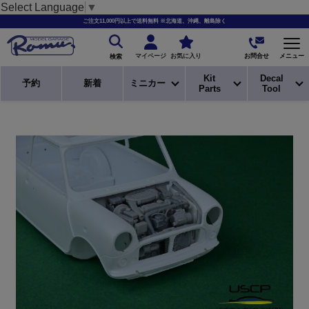
Select Language
▼
ご注文11,000円以上で送料無料 ※北海道、沖縄、離島除く
お問合せ
マイページ
お気に入り
メニュー
検索
Kit
Decal
予約
新着
ミニカー
Parts
Tool