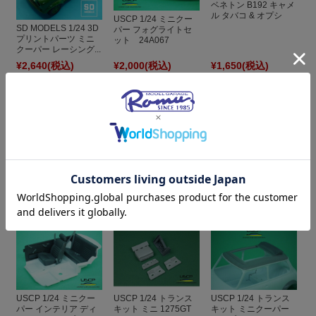
ベネトン B192 キャメ
ル タバコ & オプシ
USCP 1/24 ミニクー
ョ...
SD MODELS 1/24 3D
パー フォグライトセ
プリントパーツ ミニ
ット 24A067
クーパー レーシング...
¥2,640
(税込)
¥2,000
(税込)
¥1,650
(税込)
USCP 1/24 トランス
USCP 1/24 トランス
USCP 1/24 トランス
キット ミニクーパー
キット ミニクーパー
キット ミニクーパー
MPI エアコン付き ダ...
後期型ホイールアー...
MPI エアコンレス ダ...
¥2,000
(税込)
¥2,500
(税込)
¥2,000
(税込)
USCP 1/24 ミニクー
USCP 1/24 トランス
USCP 1/24 トランス
パー インテリア ディ
キット ミニ 1275GT
キット ミニクーパー