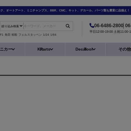
ーク、オートアート、ミニチャンプス、BBR、CMC、キット、デカール、パーツ類も豊富に品揃え！
06-6486-2800
06
平日12:00-19:00 土祝11:0
F1
角田 裕毅
フェルスタッペン
1/24
1/64
ニカー
Kit
Parts
Decal
Tool
その他