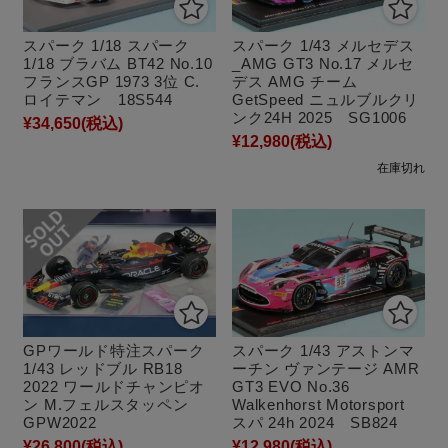
スパーク 1/18 スパーク
スパーク 1/43 メルセデス
1/18 ブラバム BT42 No.10
_AMG GT3 No.17 メルセ
フランスGP 1973 3位 C.
デス AMG チーム
ロイテマン 18S544
GetSpeed ニュルブルクリ
ンク24H 2025 SG1006
¥34,650
(税込)
¥12,980
(税込)
在庫切れ
GPワールド特注スパーク
スパーク 1/43 アストンマ
1/43 レッドブル RB18
ーチン ヴァンテージ AMR
2022 ワールドチャンピオ
GT3 EVO No.36
ン M.フェルスタッペン
Walkenhorst Motorsport
GPW2022
スパ 24h 2024 SB824
¥26,800
(税込)
¥12,980
(税込)