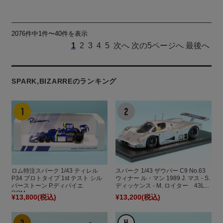
2076件中1件〜40件を表示
1
2
3
4
5
次へ
次の5ページへ
最後へ
SPARK,BIZARREのランキング
ロム特注スパーク 1/43 ティレル
スパーク 1/43 ザウバー C9 No.63
P34 プロトタイプ 1st テスト シル
ウィナー ル・マン 1989 J. マス - S.
バーストーン P.ディパイエ
ディッケンス - M. ロイター 43L...
ROM...
¥13,800
(税込)
¥13,200
(税込)