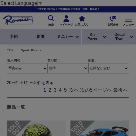
Select Language
▼
ご注文11,000円以上で送料無料 ※北海道、沖縄、離島除く
お問合せ
マイページ
お気に入り
メニュー
検索
Kit
Decal
予約
新着
ミニカー
Parts
Tool
TOP
Spark,Bizarre
表示切替：
並び順：
在庫：
2076件中1件〜40件を表示
1
2
3
4
5
次へ
次の5ページへ
最後へ
商品一覧