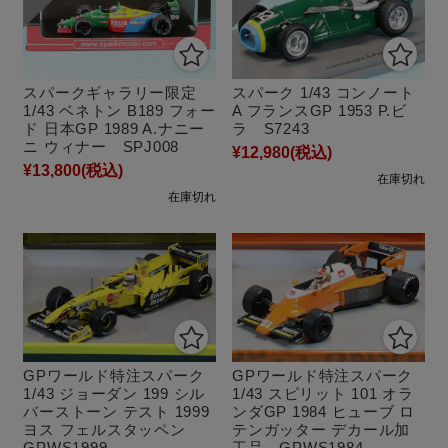
スパークギャラリー限定
スパーク 1/43 コンノート
1/43 ベネトン B189 フォー
A フランスGP 1953 P.ビ
ド 日本GP 1989 A.ナニー
ラ S7243
ニ ウィナー SPJ008
¥12,980
(税込)
¥13,800
(税込)
在庫切れ
在庫切れ
GPワールド特注スパーク
GPワールド特注スパーク
1/43 ジョーダン 199 シル
1/43 スピリット 101 オラ
バーストーン テスト 1999
ンダGP 1984 ヒューブ ロ
ヨス フェルスタッペン
テンガッター デカール加
GPWS1999
工品 GPWS1984