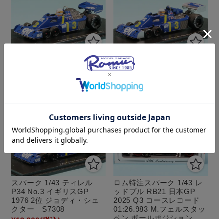
スパーク 1/43 ティレル
スパーク 1/43 ティレル
P34 No.3 スウェーデンGP
P34 No.3 ベルギーGP
1976 ウィナー ジョディ・
1976 4位 ジョディ・シェ
シェクター S7306
クター S7305
¥13,200
(税込)
¥13,200
(税込)
スパーク 1/43 ティレル
ロム特注スパーク 1/43 レ
P34 No.3 イギリスGP
ッドブル RB21 日本GP
1976 2位 ジョディ・シェ
2025 Q3 コースレコード
クター S7308
01:26.983 M.フェルスタッ
ペン ポールポジション