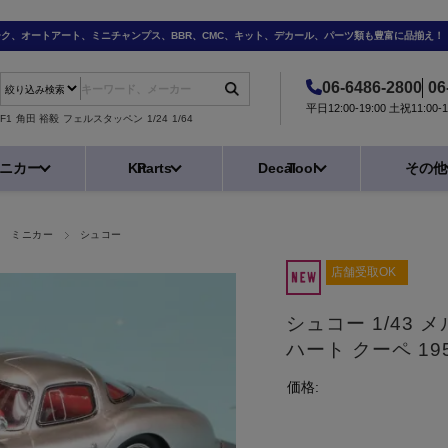
ーク、オートアート、ミニチャンプス、BBR、CMC、キット、デカール、パーツ類も豊富に品揃え！
06-6486-2800
06
平日12:00-19:00 土祝11:0
F1
角田 裕毅
フェルスタッペン
1/24
1/64
ニカー
Kit
Parts
Decal
Tool
その他
荷 ミニカー
シュコー
店舗受取OK
シュコー 1/43 
ハート クーペ 19
価格: