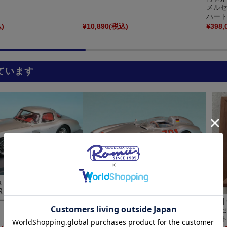
メルセ
ハートク
)
¥10,890
(税込)
¥398,
ています
コー 1/18 メルセデスベ
スパーク 1/43 メルセデスベンツ 300
SLR ウーレンハート クーペ
SLR ミッレミリア 1955 No.301
ー 18U00069
S5891
[予約
メルセ
ハートク