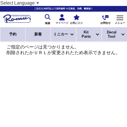
Select Language
▼
ご注文11,000円以上で送料無料 ※北海道、沖縄、離島除く
お問合せ
マイページ
お気に入り
メニュー
検索
Kit
Decal
予約
新着
ミニカー
Parts
Tool
ご指定のページは見つかりません。
削除されたかＵＲＬが変更されたため表示できません。