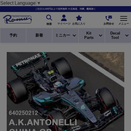
Select Language
▼
ご注文11,000円以上で送料無料 ※北海道、沖縄、離島除く
お問合せ
マイページ
お気に入り
メニュー
検索
Kit
Decal
予約
新着
ミニカー
Parts
Tool