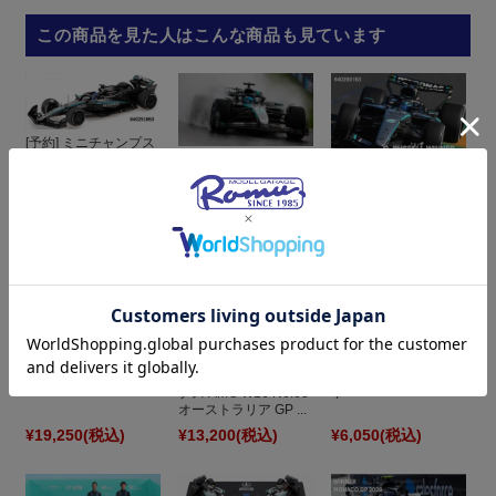
この商品を見た人はこんな商品も見ています
[予約] ミニチャンプス
1/64 メルセデス-AMG
[予約] スパーク 1/64
ペトロナス F1チー
[予約] ミニチャンプス
メルセデス AMG W16
ム...
1/64 メルセデス-AMG
No.63 オーストラリ...
ペトロナス F1チー
ム...
¥6,050
(税込)
¥3,300
(税込)
¥6,050
(税込)
ミニチャンプス 1/43
メルセデス AMG W14
[予約] ミニチャンプス
L.ハミルトン オース...
1/64 メルセデス-AMG
スパーク 1/43 メルセ
ペトロナス F1チー
デス AMG W16 No.63
ム...
オーストラリア GP ...
¥19,250
(税込)
¥13,200
(税込)
¥6,050
(税込)