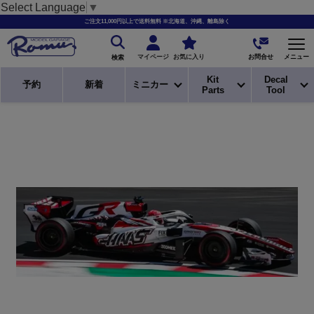
Select Language
▼
ご注文11,000円以上で送料無料 ※北海道、沖縄、離島除く
お問合せ
マイページ
お気に入り
メニュー
検索
Kit
Decal
予約
新着
ミニカー
Parts
Tool