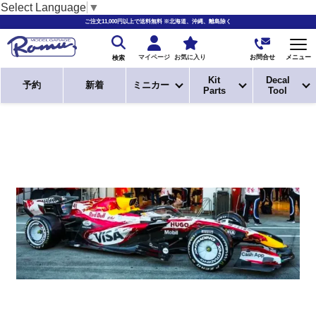
Select Language
▼
ご注文11,000円以上で送料無料 ※北海道、沖縄、離島除く
お問合せ
マイページ
お気に入り
メニュー
検索
Kit
Decal
予約
新着
ミニカー
Parts
Tool