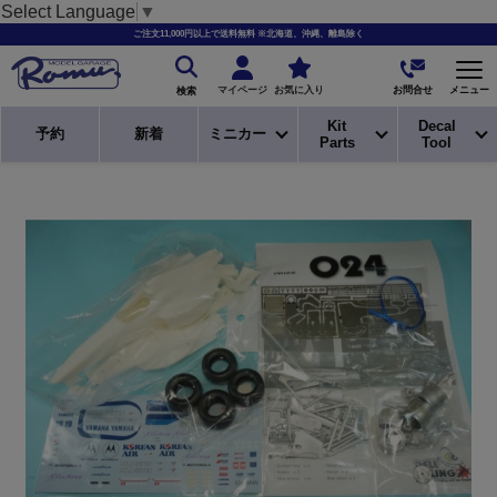
Select Language
▼
ご注文11,000円以上で送料無料 ※北海道、沖縄、離島除く
お問合せ
マイページ
お気に入り
メニュー
検索
Kit
Decal
予約
新着
ミニカー
Parts
Tool