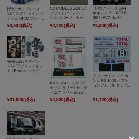
[予約] スパーク 1/64
SD MODELS 1/24 3D
[予約] ポップレース
ポルシェ 911 GT3 R
プリントパーツ レー
1/64 スズキ ツイン パ
(992) EVO No.80
シングパーツ セッ...
ンデム QR32 ブルー...
Lio...
¥3,630
(税込)
¥2,420
(税込)
¥3,300
(税込)
yuyuSuSuデザイン
1/24 3Dプリントキッ
ト LB works レクサ...
タブデザイン 1/12 ホ
ンダ RS 1000 オプシ
KMP 1/24 トヨタ GR
ョンデカール タミヤ...
ヤリス ラリー1 サルデ
ィニア ラリー 2023 ...
¥31,000
(税込)
¥2,800
(税込)
¥1,100
(税込)