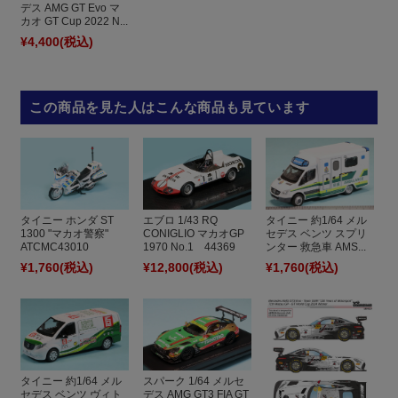
デス AMG GT Evo マ
カオ GT Cup 2022 N...
¥4,400
(税込)
この商品を見た人はこんな商品も見ています
タイニー ホンダ ST
エブロ 1/43 RQ
タイニー 約1/64 メル
1300 "マカオ警察"
CONIGLIO マカオGP
セデス ベンツ スプリ
ATCMC43010
1970 No.1 44369
ンター 救急車 AMS...
¥1,760
(税込)
¥12,800
(税込)
¥1,760
(税込)
タイニー 約1/64 メル
スパーク 1/64 メルセ
セデス ベンツ ヴィト
デス AMG GT3 FIA GT