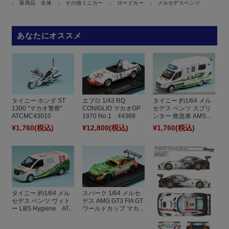
新商品 全体
その他ミニカー
ロードカー
メルセデスベンツ
あなたにオススメ
タイニー ホンダ ST
エブロ 1/43 RQ
タイニー 約1/64 メル
1300 "マカオ警察"
CONIGLIO マカオGP
セデス ベンツ スプリ
ATCMC43010
1970 No.1 44369
ンター 救急車 AMS...
¥1,760
(税込)
¥12,800
(税込)
¥1,760
(税込)
タイニー 約1/64 メル
スパーク 1/64 メルセ
セデス ベンツ ヴィト
デス AMG GT3 FIA GT
ー LBS Hygiene AT...
ワールドカップ マカ...