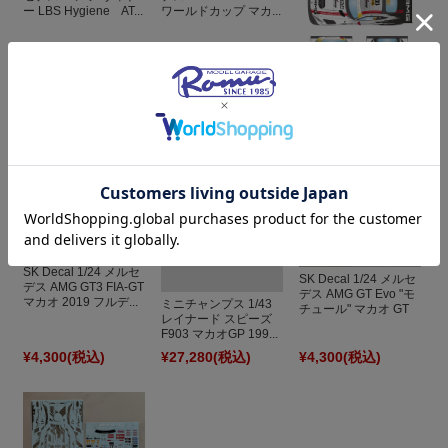
ー LBS Hygiene AT...
ワールドカップ マカ...
LBプロダクション
1/24 メルセデス AMG
GT3 Evo GMR マカ...
¥3,190
(税込)
¥1,540
(税込)
¥4,500
(税込)
SK Decal 1/24 メルセ
SK Decal 1/24 メルセ
デス AMG GT3 FIA-GT
デス AMG GT Evo "モ
マカオ 2019 フルデ...
ミニチャンプス 1/43
チュール" マカオ GT
レイナード スピーズ
...
F903 マカオGP 199...
¥4,300
(税込)
¥27,280
(税込)
¥4,300
(税込)