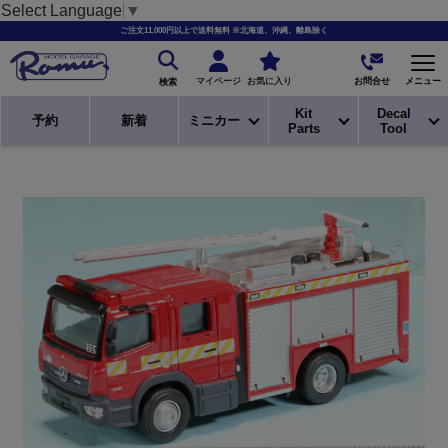
Select Language
▼
ご注文11,000円以上で送料無料 ※北海道、沖縄、離島除く
お問合せ
マイページ
お気に入り
メニュー
検索
Kit
Decal
予約
新着
ミニカー
Parts
Tool