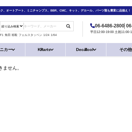
ーク、オートアート、ミニチャンプス、BBR、CMC、キット、デカール、パーツ類も豊富に品揃え！
06-6486-2800
06
平日12:00-19:00 土祝11:0
F1
角田 裕毅
フェルスタッペン
1/24
1/64
ニカー
Kit
Parts
Decal
Tool
その他
きません。