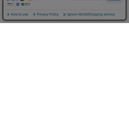
ご利用案内
お支払いについて
◆銀行振込・・・先払い
三菱東京UFJ銀行 堂島支店 3604524（普通）
名義：ユ）モデルガレージロム
振り込み手数料はお客様ご負担となります。
◆ゆうちょ銀行振込・・・先払い
•店名でのお支払い
四一八（418）支店 番号：5008801（普通）
•記号番号でのお支払い
記号：14140 番号：50088011（普通）
名義：ユ）モデルガレージロム
振り込み手数料はお客様ご負担となります。