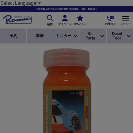
Select Language
▼
ご注文11,000円以上で送料無料 ※北海道、沖縄、離島除く
お問合せ
マイページ
お気に入り
メニュー
検索
Kit
Decal
予約
新着
ミニカー
Parts
Tool