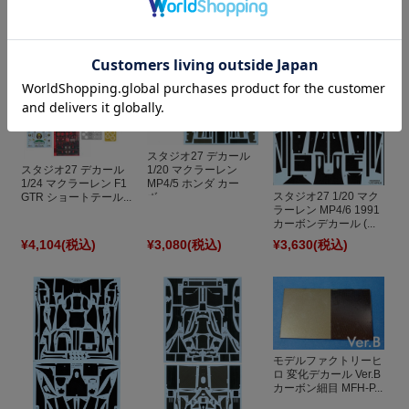
レル 020 カーボンデ
カール CD20049
¥385
(税込)
¥4,400
(税込)
¥3,300
(税込)
スタジオ27 デカール
1/20 マクラーレン
スタジオ27 デカール
MP4/5 ホンダ カー
1/24 マクラーレン F1
スタジオ27 1/20 マク
ボ...
GTR ショートテール...
ラーレン MP4/6 1991
カーボンデカール (...
¥4,104
(税込)
¥3,080
(税込)
¥3,630
(税込)
モデルファクトリーヒ
ロ 変化デカール Ver.B
カーボン細目 MFH-P...