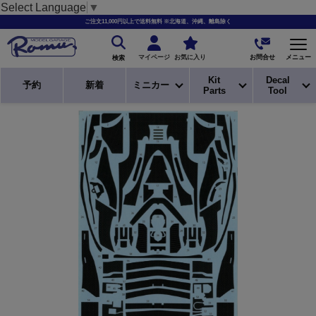
Select Language
▼
ご注文11,000円以上で送料無料 ※北海道、沖縄、離島除く
お問合せ
マイページ
お気に入り
メニュー
検索
Kit
Decal
予約
新着
ミニカー
Parts
Tool