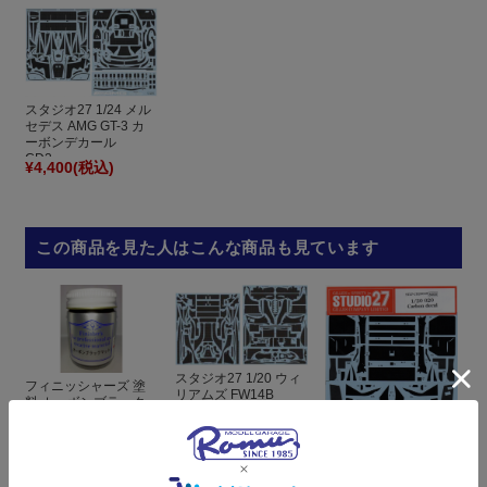
スタジオ27 1/24 メル
セデス AMG GT-3 カ
ーボンデカール
CD2...
¥4,400
(税込)
この商品を見た人はこんな商品も見ています
スタジオ27 1/20 ウィ
フィニッシャーズ 塗
リアムズ FW14B
料 カーボンブラック
1991 カーボンデカー
マット CarbonBlack...
ル (...
スタジオ27 1/20 ティ