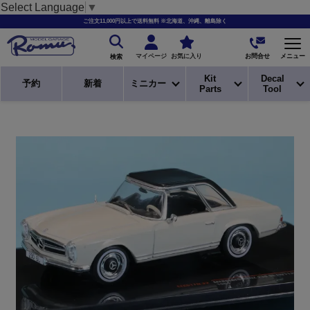
Select Language
▼
ご注文11,000円以上で送料無料 ※北海道、沖縄、離島除く
お問合せ
マイページ
お気に入り
メニュー
検索
Kit
Decal
予約
新着
ミニカー
Parts
Tool