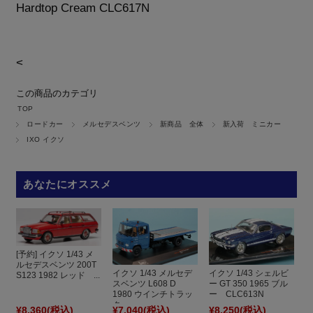
Hardtop Cream CLC617N
<
この商品のカテゴリ
TOP
ロードカー
メルセデスベンツ
新商品 全体
新入荷 ミニカー
IXO イクソ
あなたにオススメ
[予約] イクソ 1/43 メ
ルセデスベンツ 200T
イクソ 1/43 メルセデ
イクソ 1/43 シェルビ
S123 1982 レッド ...
スベンツ L608 D
ー GT 350 1965 ブル
1980 ウインチトラッ
ー CLC613N
ク ...
¥8,360
(税込)
¥7,040
(税込)
¥8,250
(税込)