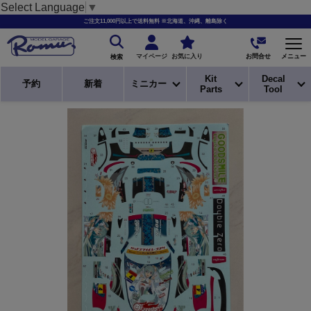
Select Language
▼
ご注文11,000円以上で送料無料 ※北海道、沖縄、離島除く
お問合せ
マイページ
お気に入り
メニュー
検索
Kit
Decal
予約
新着
ミニカー
Parts
Tool