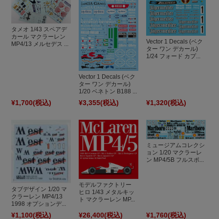
タメオ 1/43 スペアデ
カール マクラーレン
Vector 1 Decals (ベク
MP4/13 メルセデス ...
ター ワン デカール)
1/24 フォード カプ...
Vector 1 Decals (ベク
ター ワン デカール)
1/20 ベネトン B188 ...
¥1,700
(税込)
¥3,355
(税込)
¥1,320
(税込)
ミュージアムコレクシ
ョン 1/20 マクラーレ
ン MP4/5B フルスポ...
モデルファクトリー
タブデザイン 1/20 マ
ヒロ 1/43 メタルキッ
クラーレン MP4/13
ト マクラーレン MP...
1998 オプションデ...
¥1,100
(税込)
¥26,400
(税込)
¥1,760
(税込)