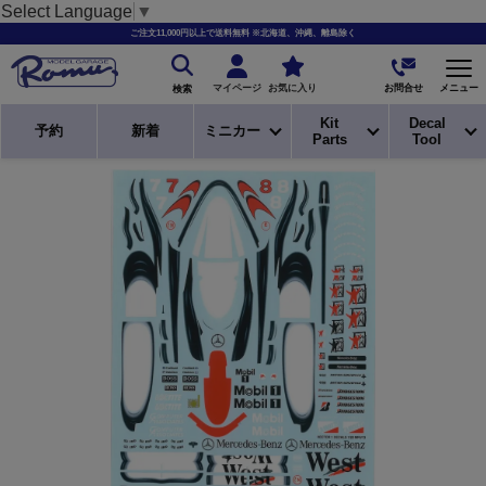
Select Language
▼
ご注文11,000円以上で送料無料 ※北海道、沖縄、離島除く
お問合せ
マイページ
お気に入り
メニュー
検索
Kit
Decal
予約
新着
ミニカー
Parts
Tool