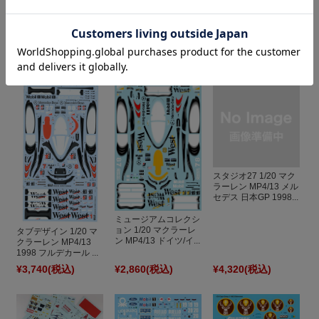
¥1,870
(税込)
この商品を見た人はこんな商品も見ています
スタジオ27 1/20 マク
ラーレン MP4/13 メル
セデス 日本GP 1998...
ミュージアムコレクシ
ョン 1/20 マクラーレ
タブデザイン 1/20 マ
ン MP4/13 ドイツ/イ...
クラーレン MP4/13
1998 フルデカール ...
¥3,740
(税込)
¥2,860
(税込)
¥4,320
(税込)