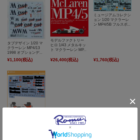
ミュージアムコレクシ
ョン 1/20 マクラーレ
ン MP4/5B フルスポ...
モデルファクトリー
タブデザイン 1/20 マ
ヒロ 1/43 メタルキッ
クラーレン MP4/13
ト マクラーレン MP...
1998 オプションデ...
¥1,100
(税込)
¥26,400
(税込)
¥1,760
(税込)
シュンコーモデル
1/20 マクラーレン
MP4/4 1988 フルカ...