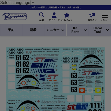
Select Language
▼
ご注文11,000円以上で送料無料 ※北海道、沖縄、離島除く
お問合せ
マイページ
お気に入り
メニュー
検索
Kit
Decal
予約
新着
ミニカー
Parts
Tool