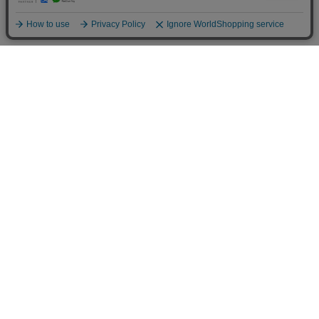
ご利用案内
お支払いについて
◆銀行振込・・・先払い
三菱東京UFJ銀行 堂島支店 3604524（普通）
名義：ユ）モデルガレージロム
振り込み手数料はお客様ご負担となります。
◆ゆうちょ銀行振込・・・先払い
•店名でのお支払い
四一八（418）支店 番号：5008801（普通）
•記号番号でのお支払い
記号：14140 番号：50088011（普通）
名義：ユ）モデルガレージロム
振り込み手数料はお客様ご負担となります。
◆郵便振替・・・先払い