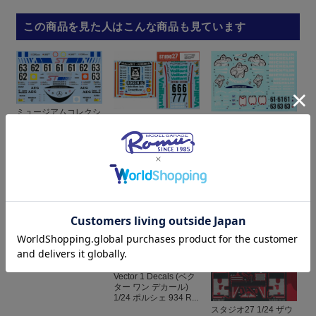
この商品を見た人はこんな商品も見ています
ミュージアムコレクシ
スタジオ27 デカール
Vector 1 Decals (ベク
ョン 1/24 ザウバー メ
1/12 ポルシェ 934
ター ワン デカール)
ルセデス C9 ルマン ...
"Vaillant- Kremer" ニ...
1/24 ザウバー C9 ス...
¥1,760
(税込)
¥4,400
(税込)
¥1,980
(税込)
[取り寄せ] ミュージア
ムコレクション 1/24
ザウバー メルセデス...
Vector 1 Decals (ベク
ター ワン デカール)
1/24 ポルシェ 934 R...
スタジオ27 1/24 ザウ