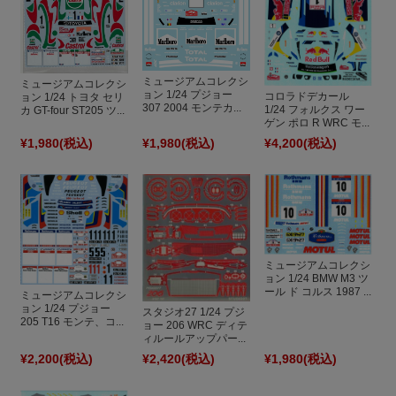
ミュージアムコレクシ
ミュージアムコレクシ
ョン 1/24 プジョー
コロラドデカール
ョン 1/24 トヨタ セリ
307 2004 モンテカ...
1/24 フォルクス ワー
カ GT-four ST205 ツ...
ゲン ポロ R WRC モ...
¥1,980
(税込)
¥1,980
(税込)
¥4,200
(税込)
ミュージアムコレクシ
ョン 1/24 BMW M3 ツ
ール ド コルス 1987 ...
ミュージアムコレクシ
ョン 1/24 プジョー
スタジオ27 1/24 プジ
205 T16 モンテ、コ...
ョー 206 WRC ディテ
ィルールアップパー...
¥2,200
(税込)
¥2,420
(税込)
¥1,980
(税込)