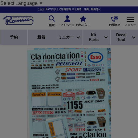
Select Language
▼
ご注文11,000円以上で送料無料 ※北海道、沖縄、離島除く
お問合せ
マイページ
お気に入り
メニュー
検索
Kit
Decal
予約
新着
ミニカー
Parts
Tool