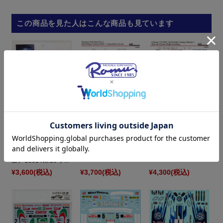
この商品を見た人はこんな商品も見ています
LBプロダクション
LBプロダクション
1/24 プジョー 306 マ
1/24 シトロエン C3
DecalPool 1/24 プジ
キシ Evo.2 アイフェ...
WRC ツールドコル...
ョー 206 WRC カタル
ニア 2001 No.19 フ...
¥3,600
(税込)
¥3,700
(税込)
¥4,300
(税込)