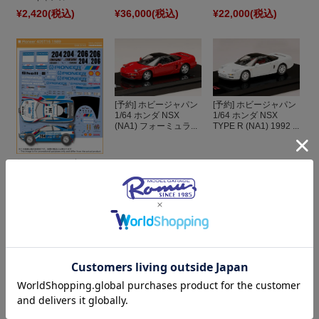
¥2,420
(税込)
¥36,000
(税込)
¥22,000
(税込)
[予約] ホビージャパン
[予約] ホビージャパン
1/64 ホンダ NSX
1/64 ホンダ NSX
(NA1) フォーミュラ...
TYPE R (NA1) 1992 ...
シュンコーモデル
1/24 プジョー 405
T16 パイオニア 198...
¥2,530
(税込)
¥3,960
(税込)
¥3,960
(税込)
[予約] ホビージャパン
1/64 ホンダ NSX
TYPE R (NA1) 後期...