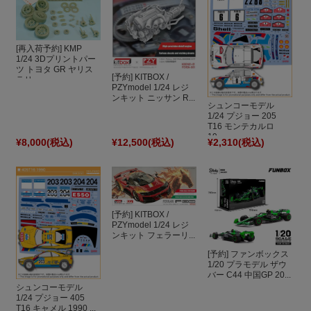
[再入荷予約] KMP
1/24 3Dプリントパー
ツ トヨタ GR ヤリス
[予約] KITBOX /
ラリ...
PZYmodel 1/24 レジ
ンキット ニッサン R...
シュンコーモデル
1/24 プジョー 205
T16 モンテカルロ
19...
¥8,000
(税込)
¥12,500
(税込)
¥2,310
(税込)
[予約] KITBOX /
PZYmodel 1/24 レジ
ンキット フェラーリ...
[予約] ファンボックス
1/20 プラモデル ザウ
バー C44 中国GP 20...
シュンコーモデル
1/24 プジョー 405
T16 キャメル 1990 ...