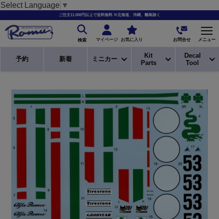
Select Language
▼
ご注文11,000円以上で送料無料 ※北海道、沖縄、離島除く
お問合せ
マイページ
お気に入り
メニュー
検索
Kit
Decal
予約
新着
ミニカー
Parts
Tool