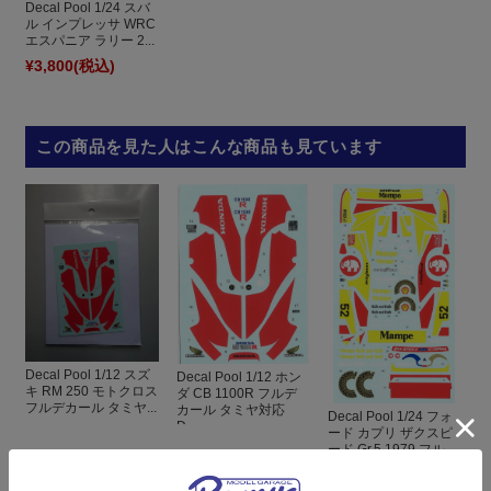
Decal Pool 1/24 スバ
ル インプレッサ WRC
エスパニア ラリー 2...
¥3,800
(税込)
この商品を見た人はこんな商品も見ています
Decal Pool 1/12 スズ
Decal Pool 1/12 ホン
キ RM 250 モトクロス
ダ CB 1100R フルデ
フルデカール タミヤ...
カール タミヤ対応
Decal Pool 1/24 フォ
D...
ード カプリ ザクスピ
ード Gr.5 1979 フル...
¥3,300
(税込)
¥3,600
(税込)
¥4,600
(税込)