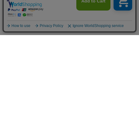
ご利用案内
お支払いについて
◆銀行振込・・・先払い
三菱東京UFJ銀行 堂島支店 3604524（普通）
名義：ユ）モデルガレージロム
振り込み手数料はお客様ご負担となります。
◆ゆうちょ銀行振込・・・先払い
•店名でのお支払い
四一八（418）支店 番号：5008801（普通）
•記号番号でのお支払い
記号：14140 番号：50088011（普通）
名義：ユ）モデルガレージロム