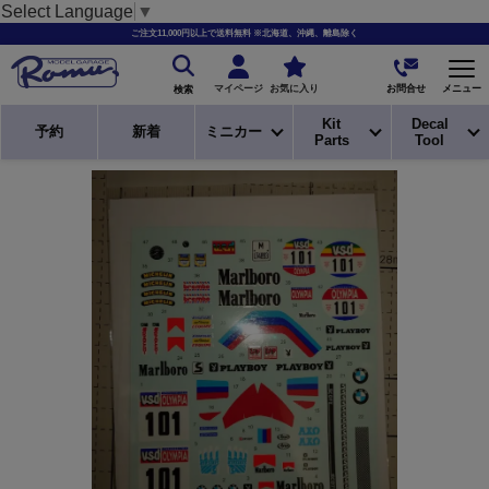
Select Language
▼
ご注文11,000円以上で送料無料 ※北海道、沖縄、離島除く
お問合せ
マイページ
お気に入り
メニュー
検索
Kit
Decal
予約
新着
ミニカー
Parts
Tool