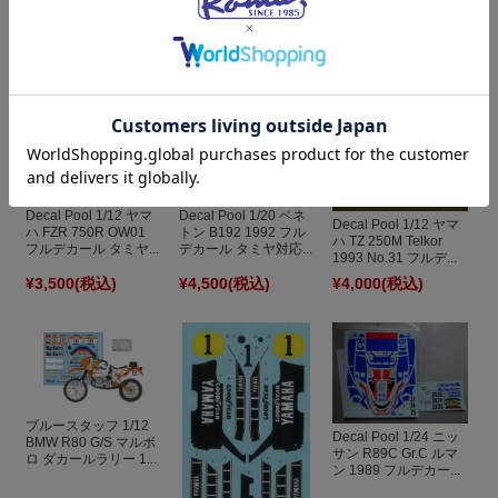
Decal Pool 1/12 ヤマ
Decal Pool 1/20 ベネ
Decal Pool 1/12 ヤマ
ハ FZR 750R OW01
トン B192 1992 フル
ハ TZ 250M Telkor
フルデカール タミヤ...
デカール タミヤ対応...
1993 No.31 フルデ...
¥3,500
(税込)
¥4,500
(税込)
¥4,000
(税込)
ブルースタッフ 1/12
Decal Pool 1/24 ニッ
BMW R80 G/S マルボ
サン R89C Gr.C ルマ
ロ ダカールラリー 1...
ン 1989 フルデカー...