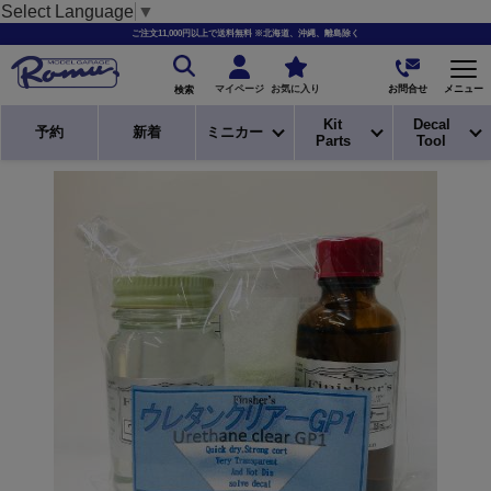
Select Language
▼
ご注文11,000円以上で送料無料 ※北海道、沖縄、離島除く
お問合せ
マイページ
お気に入り
メニュー
検索
Kit
Decal
予約
新着
ミニカー
Parts
Tool