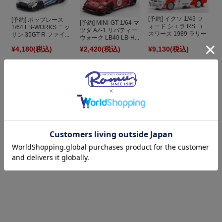
[予約] イクソ 1/43 フ
[予約] ポップレース
[予約] MINI-GT 1/64 マ
ォード シエラ RS コ
1/64 LB-WORKS ニッ
ツダ AZ-1 リバティー
スワース 1989 ラリー
サン 35GT-R ファイ...
ウォーク LB40 LB-H...
...
¥4,180
(税込)
¥2,420
(税込)
¥9,130
(税込)
[予約] イクソ 1/43 ス
カニア P 320 2006 レ
ッカー車 TRUD008
¥11,000
(税込)