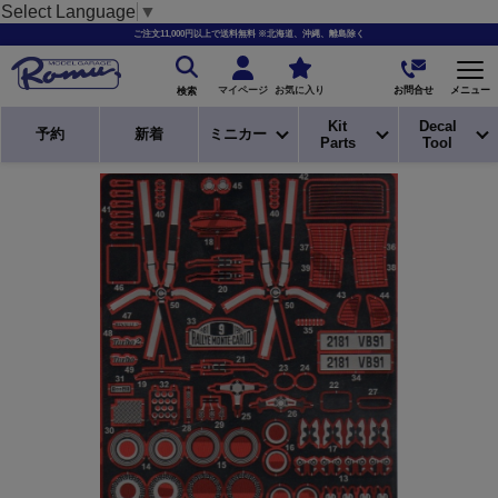
Select Language
▼
ご注文11,000円以上で送料無料 ※北海道、沖縄、離島除く
お問合せ
マイページ
お気に入り
メニュー
検索
Kit
Decal
予約
新着
ミニカー
Parts
Tool