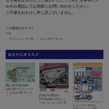
ルやお電話にてお気軽にお問い合わせください。
ご不便をおかけし申し訳ございません。
この商品のカテゴリ
TOP
デカール-メーカー別
スタジオ27デカール
あなたにオススメ
[再入荷予約] KMP
1/24 3Dプリントパー
ツ トヨタ GR ヤリス
[予約] KITBOX /
ラリ...
PZYmodel 1/24 レジ
ンキット ニッサン R...
シュンコーモデル
1/24 プジョー 205