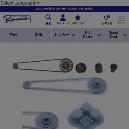
Select Language
▼
ご注文11,000円以上で送料無料 ※北海道、沖縄、離島除く
お問合せ
マイページ
お気に入り
メニュー
検索
Kit
Decal
予約
新着
ミニカー
Parts
Tool