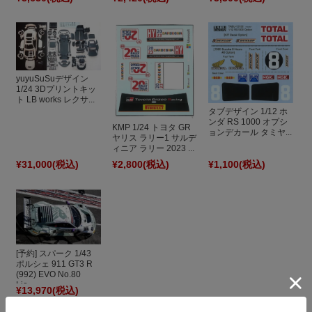
yuyuSuSuデザイン
1/24 3Dプリントキッ
ト LB works レクサ...
タブデザイン 1/12 ホ
ンダ RS 1000 オプシ
KMP 1/24 トヨタ GR
ョンデカール タミヤ...
ヤリス ラリー1 サルデ
ィニア ラリー 2023 ...
¥31,000
(税込)
¥2,800
(税込)
¥1,100
(税込)
[予約] スパーク 1/43
ポルシェ 911 GT3 R
(992) EVO No.80
Lio...
¥13,970
(税込)