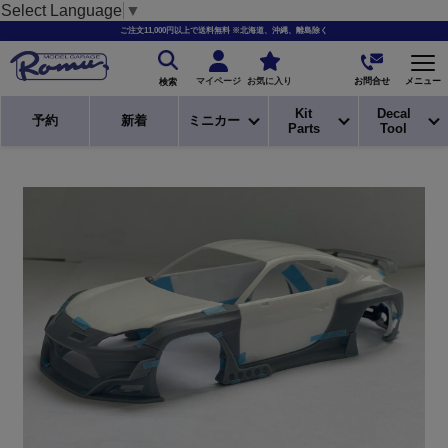
Select Language
▼
ご注文11,000円以上で送料無料 ※北海道、沖縄、離島除く
お問合せ
マイページ
お気に入り
メニュー
検索
Kit
Decal
予約
新着
ミニカー
Parts
Tool