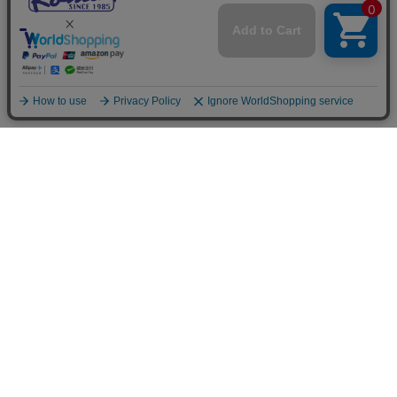
ご利用案内
お支払いについて
◆銀行振込・・・先払い
三菱東京UFJ銀行 堂島支店 3604524（普通）
名義：ユ）モデルガレージロム
振り込み手数料はお客様ご負担となります。
◆ゆうちょ銀行振込・・・先払い
•店名でのお支払い
四一八（418）支店 番号：5008801（普通）
•記号番号でのお支払い