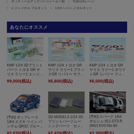
ディティールアップパーツメーカー別
FUGUガレージ
レジンメタル フルキット
1/24 レジン.メタルキット
あなたにオススメ
KMP 1/24 3Dプリント
KMP 1/24 トヨタ GR
KMP 1/24 トヨタ GR
パーツ トヨタ GR ヤ
ヤリス ラリー1 ブラッ
ヤリス ラリー1 ホワイ
リス ラリー1 エンジ...
クGR リバリー サフ...
トGR リバリー フィ...
¥9,000
(税込)
¥6,800
(税込)
¥6,000
(税込)
[予約] スパーク 1/64
SD MODELS 1/24 3D
[予約] ポップレース
ポルシェ 911 GT3 R
プリントパーツ レー
1/64 スズキ ツイン パ
(992) EVO No.80
シングパーツ セッ...
ンデム QR32 ブルー...
Lio...
¥3,630
(税込)
¥2,420
(税込)
¥3,300
(税込)