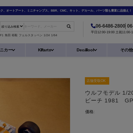
ーク、オートアート、ミニチャンプス、BBR、CMC、キット、デカール、パーツ類も豊富に品揃え！
06-6486-2800
06
平日12:00-19:00 土祝11:0
F1
角田 裕毅
フェルスタッペン
1/24
1/64
ニカー
Kit
Parts
Decal
Tool
その他
店舗受取OK
ウルフモデル 1/2
ビーチ 1981 GP
価格: