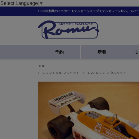
Select Language
▼
1985年創業のミニカー モデルカーショップモデルガレージロム。スパ
予約
新着
ミ
TOP
レジンメタル フルキット
1/20 レジン.メタルキット