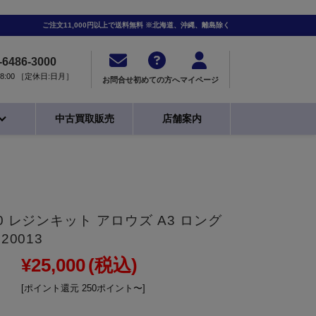
ご注文11,000円以上で送料無料 ※北海道、沖縄、離島除く
-6486-3000
0-18:00 ［定休日:日月］
お問合せ
初めての方へ
マイページ
中古買取販売
店舗案内
0 レジンキット アロウズ A3 ロング
20013
¥25,000
(税込)
[ポイント還元 250ポイント〜]