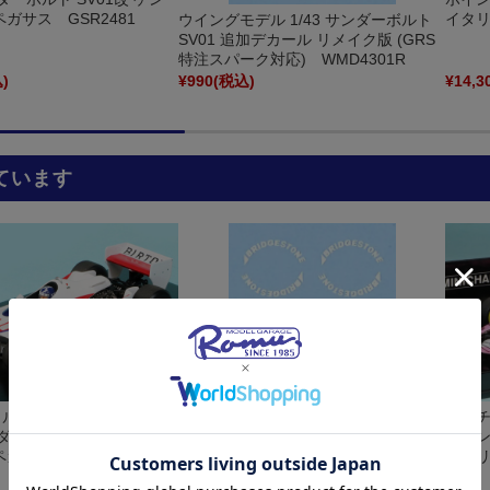
ガサス GSR2481
イタリア
ウイングモデル 1/43 サンダーボルト
SV01 追加デカール リメイク版 (GRS
特注スパーク対応) WMD4301R
)
¥990
(税込)
¥14,3
ています
イルカンパニー特注スパー
ミニチ
ンダーボルト SV01改 ケン
ポイン
ガサス GSR2481
イタリア
ウイングモデル 1/43 サンダーボルト
SV01 追加デカール リメイク版 (GRS