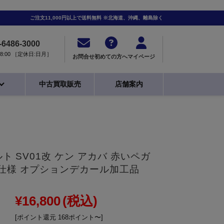
ご注文11,000円以上で送料無料 ※北海道、沖縄、離島除く
-6486-3000
0-18:00 ［定休日:日月］
お問合せ
初めての方へ
マイページ
中古買取販売
店舗案内
ルト SV01改 ケン アカバ 赤いペガ
P仕様 オプションデカール加工品
¥16,800
(税込)
[ポイント還元 168ポイント〜]