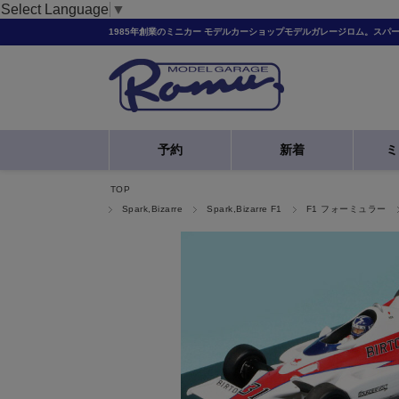
Select Language
▼
1985年創業のミニカー モデルカーショップモデルガレージロム。スパ
予約
新着
ミ
TOP
Spark,Bizarre
Spark,Bizarre F1
F1 フォーミュラー