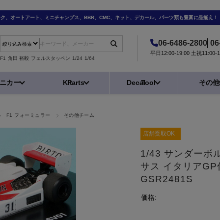
ーク、オートアート、ミニチャンプス、BBR、CMC、キット、デカール、パーツ類も豊富に品揃え！
06-6486-2800
06
平日12:00-19:00 土祝11:0
F1
角田 裕毅
フェルスタッペン
1/24
1/64
ニカー
Kit
Parts
Decal
Tool
その他
F1 フォーミュラー
その他チーム
店舗受取OK
1/43 サンダーボ
サス イタリアG
GSR2481S
価格: