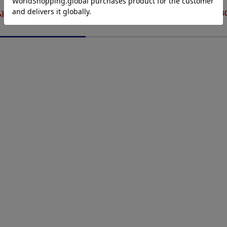
特注スパーク対応) WMD4301R
)
¥990
(税込)
¥14,3