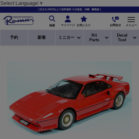
Select Language
▼
ご注文11,000円以上で送料無料 ※北海道、沖縄、離島除く
お問合せ
マイページ
お気に入り
メニュー
検索
Kit
Decal
予約
新着
ミニカー
Parts
Tool