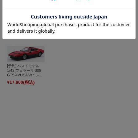
モーターヘリックス
1/18 ニッサン GT-R
GT-SPIRIT 1/18 ポル
オートアート 1/18 マ
NISMO (R35) スペシ...
シェ 991 カレラ S エ
クラーレン 720S GT3
アロキット レッド G...
メタリックレッド ...
¥17,820
(税込)
¥17,600
(税込)
¥52,580
(税込)
[予約] ベストモデル
1/43 フェラーリ 308
GTS 4VUSA Ver. レ...
¥17,600
(税込)