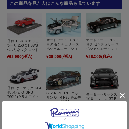
この商品を見た人はこんな商品も見ています
オートアート 1/18 ト
オートアート 1/18 ト
[予約] BBR 1/18 フェ
ヨタ センチュリー ス
ヨタ センチュリー ス
ラーリ 250 GT SWB
ペシャルエディショ...
ペシャルエディショ...
ベルリネッタ レッド...
¥63,900
(税込)
¥38,500
(税込)
¥38,500
(税込)
[予約] ターマック 1/64
ポルシェ GT3RS
GT-SPIRIT 1/18 ニッ
モーターヘリックス
(992.1) MR ホワイト...
サン GT-R R35 匠エデ
1/18 ニッサン GT-R
ィション 2024 パー...
NISMO (R35) スペシ...
¥6,160
(税込)
¥26,400
(税込)
¥52,580
(税込)