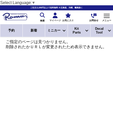
Select Language
▼
ご注文11,000円以上で送料無料 ※北海道、沖縄、離島除く
お問合せ
マイページ
お気に入り
メニュー
検索
Kit
Decal
予約
新着
ミニカー
Parts
Tool
ご指定のページは見つかりません。
削除されたかＵＲＬが変更されたため表示できません。