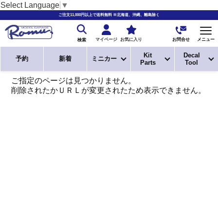
Select Language
▼
ご注文11,000円以上で送料無料 ※北海道、沖縄、離島除く
お問合せ
マイページ
お気に入り
メニュー
検索
Kit
Decal
予約
新着
ミニカー
Parts
Tool
ご指定のページは見つかりません。
削除されたかＵＲＬが変更されたため表示できません。