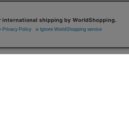
ご利用案内
配送について
お支払いに
配送料
不良品
北海道/沖縄/離島は 1,200円 それ以外の地域は 700円
着払い（送料弊