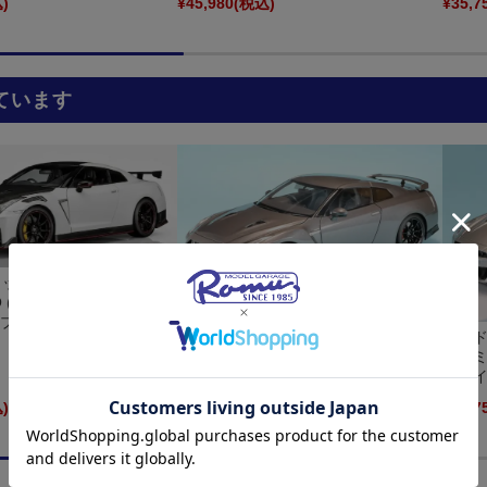
)
¥45,980
(税込)
¥35,7
ています
クス 1/18 ニッサン
MO (R35) スペシャルエディ
2 ブリリアントホワイト...
モーターヘリックス 1/18 ニッサン
アイドロ
GT-R (R35) トラック エディション エ
プレミ
ンジニアド NISMO 2020 ダークメタ...
ィメイ
)
¥45,980
(税込)
¥35,7