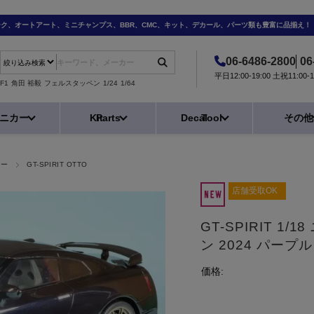
ーク、オートアート、ミニチャンプス、BBR、CMC、キット、デカール、パーツ類も豊富に品揃え！
06-6486-2800
06
平日12:00-19:00 土祝11:0
F1
角田 裕毅
フェルスタッペン
1/24
1/64
ニカー
Kit
Parts
Decal
Tool
その他
カー
GT-SPIRIT OTTO
店舗受取OK
GT-SPIRIT 1/
ン 2024 パープル
価格: