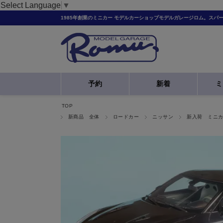
Select Language
▼
1985年創業のミニカー モデルカーショップモデルガレージロム。スパ
予約
新着
ミ
TOP
新商品 全体
ロードカー
ニッサン
新入荷 ミニ