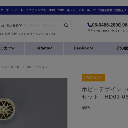
ーク、オートアート、ミニチャンプス、BBR、CMC、キット、デカール、パーツ類も豊富に品揃え！
06-6486-2800
06
平日12:00-19:00 土祝11:0
F1
角田 裕毅
フェルスタッペン
1/24
1/64
ニカー
Kit
Parts
Decal
Tool
その他
ーツメーカー別
ホビーデザイン
店舗受取OK
ホビーデザイン 1/2
セット HD03-06
価格: