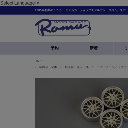
Select Language
▼
1985年創業のミニカー モデルカーショップモデルガレージロム。スパ
予約
新着
ミ
TOP
新商品 全体
新入荷 キット他
ディティールアップパ