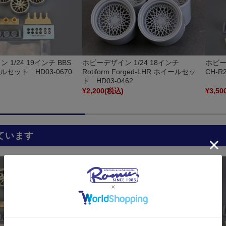
1/24 19インチ BBS
ホビーデザイン 1/24 18インチ
ホビーデ
ールセット HD03-0670
Rotiform Forged-LHR ホイールセッ
CH-R
ト HD03-0462
)
¥2,200
(税込)
¥3,50
ています