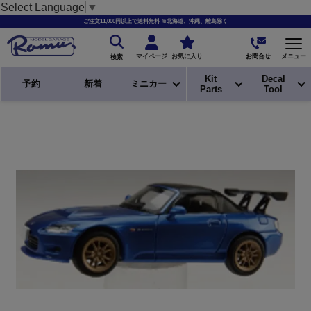
Select Language
▼
ご注文11,000円以上で送料無料 ※北海道、沖縄、離島除く
お問合せ
マイページ
お気に入り
メニュー
検索
Kit
Decal
予約
新着
ミニカー
Parts
Tool