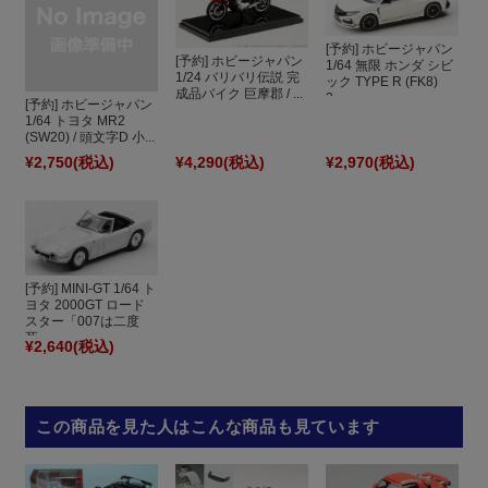
[予約] ホビージャパン
[予約] ホビージャパン
1/64 無限 ホンダ シビ
1/24 バリバリ伝説 完
ック TYPE R (FK8)
成品バイク 巨摩郡 / ...
2...
[予約] ホビージャパン
1/64 トヨタ MR2
(SW20) / 頭文字D 小...
¥2,750
(税込)
¥4,290
(税込)
¥2,970
(税込)
[予約] MINI-GT 1/64 ト
ヨタ 2000GT ロード
スター「007は二度
死...
¥2,640
(税込)
この商品を見た人はこんな商品も見ています