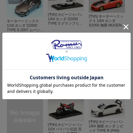
[予約] ホビージャパン
[予約] モーターヘリッ
1/64 ホンダ S2000
クス 1/64 ホンダ
モーターヘリックス
TYPE S グランプリ...
S2000 無限 MUGEN...
1/18 ホンダ S2000
TYPE S 2007 ムーン...
¥47,080
(税込)
¥3,740
(税込)
¥5,720
(税込)
[予約] ワークスモデル
[予約] ホビージャパン
[予約] ホビージャパン
1/64 アミューズ ホン
1/43 ホンダ インサイ
1/43 ホンダ インサイ
ダ S2000 GT1 ター...
ト ダイヤモンドダス...
ト クリスタルブラッ...
¥2,640
(税込)
¥7,480
(税込)
¥7,480
(税込)
[予約] ホビージャパン
[予約] ホビージャパン
1/64 無限 ホンダ シビ
1/24 バリバリ伝説 完
ック TYPE R (FK8)