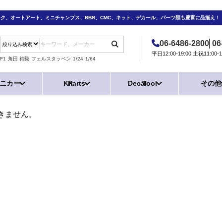
ーク、オートアート、ミニチャンプス、BBR、CMC、キット、デカール、パーツ類も豊富に品揃え！
06-6486-2800
06
平日12:00-19:00 土祝11:0
F1
角田 裕毅
フェルスタッペン
1/24
1/64
ニカー
Kit
Parts
Decal
Tool
その他
きません。