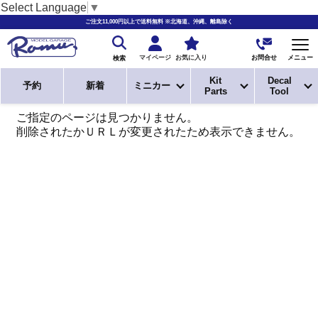
Select Language
▼
ご注文11,000円以上で送料無料 ※北海道、沖縄、離島除く
お問合せ
マイページ
お気に入り
メニュー
検索
Kit
Decal
予約
新着
ミニカー
Parts
Tool
ご指定のページは見つかりません。
削除されたかＵＲＬが変更されたため表示できません。