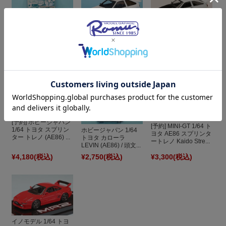
[予約] ホビージャパン
1/64 トヨタ スプリン
ホビージャパン 1/64
京商 1/18 トヨタ スプ
ター トレノ (AE86) ...
トヨタ プリンター ト
リンタートレノ AE86
レノ (AE86) 頭文字
Khyzyl Saleem ホワ...
D...
¥2,750
(税込)
¥26,400
(税込)
¥4,180
(税込)
[予約] ホビージャパン
[予約] MINI-GT 1/64 ト
1/64 トヨタ スプリン
ホビージャパン 1/64
ヨタ AE86 スプリンタ
ター トレノ (AE86) ...
トヨタ カローラ
ートレノ Kaido Stre...
LEVIN (AE86) / 頭文...
¥4,180
(税込)
¥2,750
(税込)
¥3,300
(税込)
イノモデル 1/64 トヨ