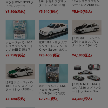
1/64 トヨタ スプリン
1/64 トヨタ スプリン
マツダ RX-7 FD3S タ
タートレノ AE86 頭...
タートレノ AE86 頭...
イプR バサースト R ...
¥8,800
(税込)
¥5,940
(税込)
¥5,940
(税込)
[予約] ホビージャパン
1/64 トヨタ スプリン
ホビージャパン 1/64
京商 1/18 トヨタ スプ
ター トレノ (AE86) ...
トヨタ プリンター ト
リンタートレノ AE86
レノ (AE86) 頭文字
Khyzyl Saleem ホワ...
D...
¥2,750
(税込)
¥26,400
(税込)
¥4,180
(税込)
[予約] ホビージャパン
[予約] MINI-GT 1/64 ト
1/64 トヨタ スプリン
ホビージャパン 1/64
ヨタ AE86 スプリンタ
ター トレノ (AE86) ...
トヨタ カローラ
ートレノ Kaido Stre...
LEVIN (AE86) / 頭文...
¥4,180
(税込)
¥2,750
(税込)
¥3,300
(税込)