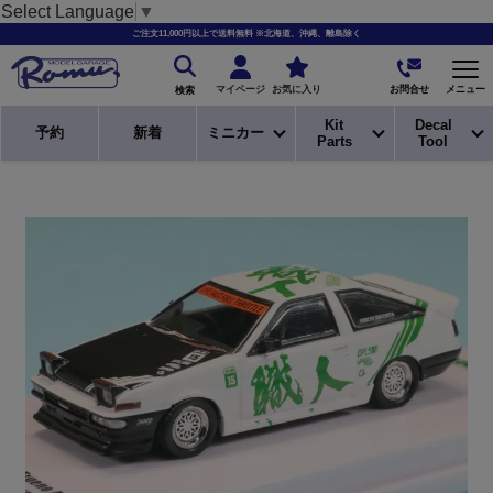
Select Language
▼
ご注文11,000円以上で送料無料 ※北海道、沖縄、離島除く
お問合せ
マイページ
お気に入り
メニュー
検索
Kit
Decal
予約
新着
ミニカー
Parts
Tool