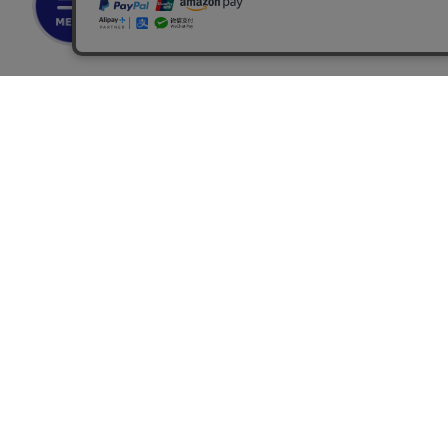
お支払いについて
◆銀行振込・・・先払い
三菱東京UFJ銀行 堂島支店 3604524（普通）
名義：ユ）モデルガレージロム
振り込み手数料はお客様ご負担となります。
◆ゆうちょ銀行振込・・・先払い
•店名でのお支払い