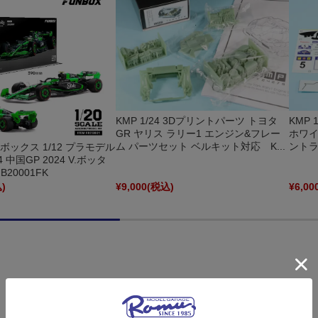
KMP 1/24 3Dプリントパーツ トヨタ
KMP 
GR ヤリス ラリー1 エンジン&フレー
ホワイ
ム パーツセット ベルキット対応 K...
ントラ
ンボックス 1/12 プラモデル
 中国GP 2024 V.ボッタ
20001FK
)
¥9,000
(税込)
¥6,00