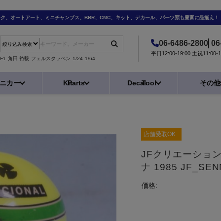
ーク、オートアート、ミニチャンプス、BBR、CMC、キット、デカール、パーツ類も豊富に品揃え！
06-6486-2800
06
平日12:00-19:00 土祝11:0
F1
角田 裕毅
フェルスタッペン
1/24
1/64
ニカー
Kit
Parts
Decal
Tool
その他
店舗受取OK
JFクリエーション
ナ 1985 JF_SEN
価格: