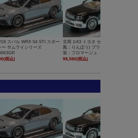
/18 スバル WRX S4 STI スポー
京商 1/43 トヨタ センチュリー (麟
グレー サムライシリーズ
鳳：りんぽう) ブラック/シルバー) 内
8063GR
装：フロマージュ KS03926BS
00
(税込)
¥8,580
(税込)