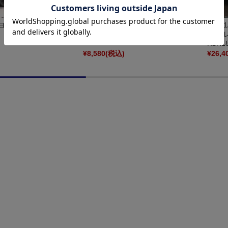
 トヨタ クラウン スポーツ
京商 1/43 レクサス TX 350 グラファイ
京商 1
KS03937BK
トブラック KS03923GBK
ツ 
KSR1
)
¥8,580
(税込)
¥26,4