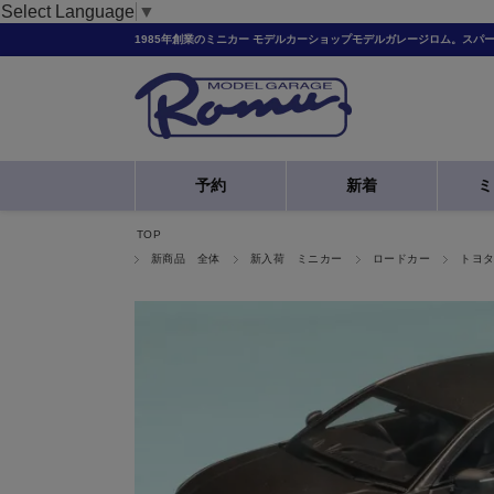
Select Language
▼
1985年創業のミニカー モデルカーショップモデルガレージロム。スパ
予約
新着
ミ
TOP
新商品 全体
新入荷 ミニカー
ロードカー
トヨ