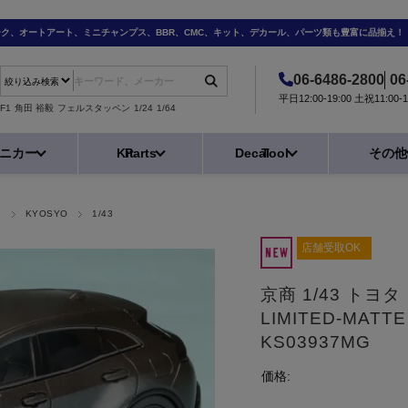
ーク、オートアート、ミニチャンプス、BBR、CMC、キット、デカール、パーツ類も豊富に品揃え！
06-6486-2800
06
平日12:00-19:00 土祝11:0
F1
角田 裕毅
フェルスタッペン
1/24
1/64
ニカー
Kit
Parts
Decal
Tool
その他
タ
KYOSYO
1/43
店舗受取OK
京商 1/43 トヨタ
LIMITED-MAT
KS03937MG
価格: