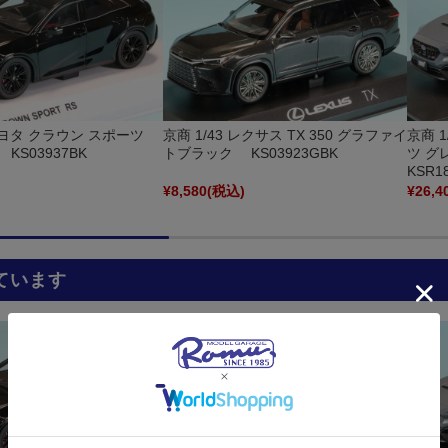
 トヨタ クラウン スポーツ
京商 1/43 レクサス TX 350 グラファイ
京商 1
KS03937BK
トブラック KS03923GBK
ツ 
KSR1
)
¥8,580
(税込)
¥26,4
ています