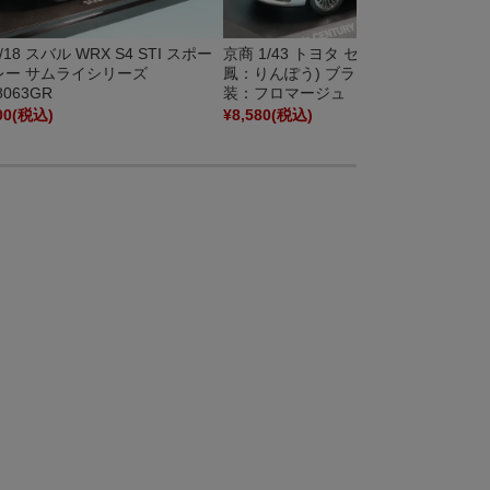
/18 スバル WRX S4 STI スポー
京商 1/43 トヨタ センチュリー (麟
グレー サムライシリーズ
鳳：りんぽう) ブラック/シルバー) 内
8063GR
装：フロマージュ KS03926BS
00
(税込)
¥8,580
(税込)