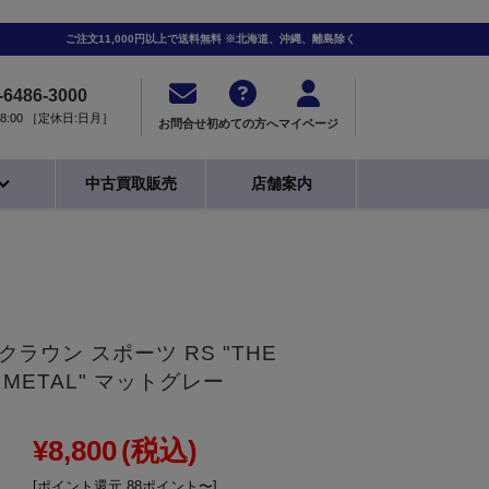
ご注文11,000円以上で送料無料 ※北海道、沖縄、離島除く
-6486-3000
0-18:00 ［定休日:日月］
お問合せ
初めての方へ
マイページ
中古買取販売
店舗案内
 クラウン スポーツ RS "THE
TE METAL" マットグレー
¥8,800
(税込)
[ポイント還元 88ポイント〜]