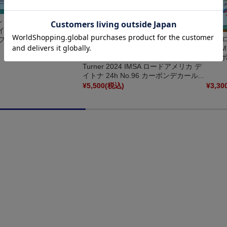
ン 1/24 BMW M6
ァイヤーワークス" IMSA
LBプロ
24 フルスポンサーデカール...
GTLM 
LBプロダクション 1/24 BMW M4 GT3
ルスポ
Turner 2024 IMSA ロードアメリカ デ
イトナ 24h No.96 カーボンデカール...
)
¥5,500
(税込)
¥3,30