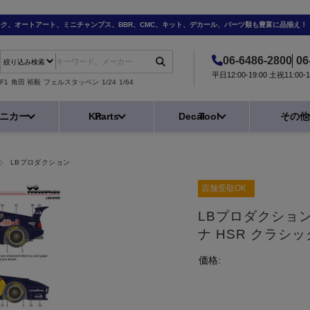
ーク、オートアート、ミニチャンプス、BBR、CMC、キット、デカール、パーツ類も豊富に品揃え！
06-6486-2800
06
平日12:00-19:00 土祝11:0
F1
角田 裕毅
フェルスタッペン
1/24
1/64
ニカー
Kit
Parts
Decal
Tool
その他
LBプロダクション
店舗受取OK
LBプロダクション 
ナ HSR クラシッ
価格: