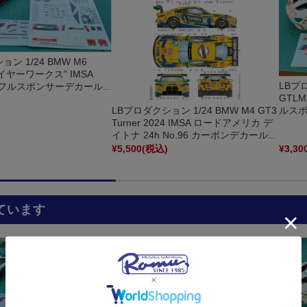
ン 1/24 BMW M6
ァイヤーワークス" IMSA
LBプロ
24 フルスポンサーデカール...
GTLM 
LBプロダクション 1/24 BMW M4 GT3
ルスポ
Turner 2024 IMSA ロードアメリカ デ
イトナ 24h No.96 カーボンデカール...
)
¥5,500
(税込)
¥3,30
ています