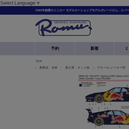
Select Language
▼
1985年創業のミニカー モデルカーショップモデルガレージロム。スパ
予約
新着
ミ
TOP
新商品 全体
新入荷 キット他
デカール-メーカー別