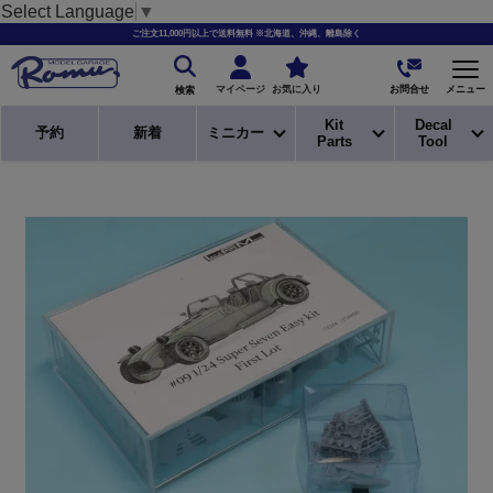
Select Language
▼
ご注文11,000円以上で送料無料 ※北海道、沖縄、離島除く
お問合せ
マイページ
お気に入り
メニュー
検索
Kit
Decal
予約
新着
ミニカー
Parts
Tool