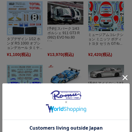
[予約] スパーク 1/43
ポルシェ 911 GT3 R
ミュージアムコレクシ
(992) EVO No.80
タブデザイン 1/12 ホ
ョン ミニッツ ボディ
Lio...
ンダ RS 1000 オプシ
トヨタ セリカ GT-fo...
ョンデカール タミヤ...
¥1,100
(税込)
¥13,970
(税込)
¥2,420
(税込)
[予約] アイドロン 1/43
ニッサン ニスモ
[予約] スパーク 1/43
R34GT-R Z-tune プ...
クーガー C22LM ポル
シェ No.13 24H ル
ミュージアムコレクシ
マ...
ョン 1/43 ベネトン
B193 B194 マイルド...
¥1,320
(税込)
¥13,970
(税込)
¥33,000
(税込)