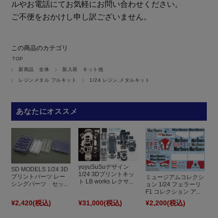
ルやお電話にてお気軽にお問い合わせください。
ご不便をおかけし申し訳ございません。
この商品のカテゴリ
TOP
新商品 全体
新入荷 キット他
レジンメタル フルキット
1/24 レジン.メタルキット
あなたにオススメ
yuyuSuSuデザイン
SD MODELS 1/24 3D
1/24 3Dプリントキッ
プリントパーツ レー
ミュージアムコレクシ
ト LB works レクサ...
シングパーツ セッ...
ョン 1/24 フェラーリ
F1 コレクション ア...
¥2,420
(税込)
¥31,000
(税込)
¥2,200
(税込)