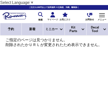
Select Language
▼
ご注文11,000円以上で送料無料 ※北海道、沖縄、離島除く
お問合せ
マイページ
お気に入り
メニュー
検索
Kit
Decal
予約
新着
ミニカー
Parts
Tool
ご指定のページは見つかりません。
削除されたかＵＲＬが変更されたため表示できません。